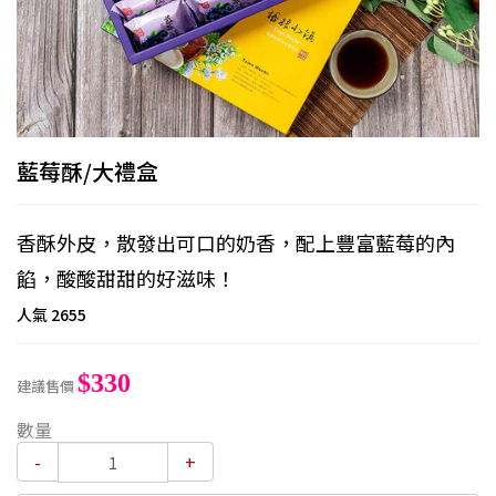
藍莓酥/大禮盒
香酥外皮，散發出可口的奶香，配上豐富藍莓的內
餡，酸酸甜甜的好滋味！
人氣
2655
$330
建議售價
數量
-
+