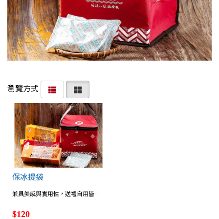
瀏覽方式
保冰提袋
兼具美感與實用性，送禮自用皆宜！【可放4~6盒鹹蛋糕，附2個保冷劑】
$120