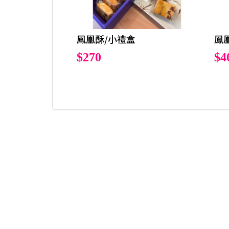
鳳凰酥/小禮盒
鳳
$270
$4