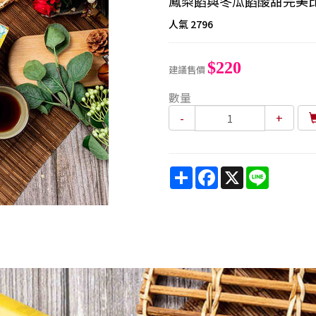
鳳梨餡與冬瓜餡酸甜完美
人氣
2796
$220
建議售價
數量
-
+
Share
Facebook
X
Line