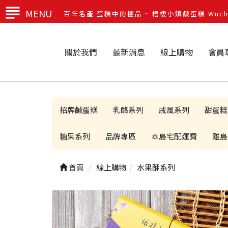
MENU
百年名產 蛋糕中的極品 ~ 梧棲小鎮鹹蛋糕 Wuchi T
關於我們
最新消息
線上購物
會員
招牌鹹蛋糕
乳酪系列
戚風系列
甜蛋糕
糖果系列
品牌專區
本島宅配運費
離島
首頁
線上購物
水果酥系列