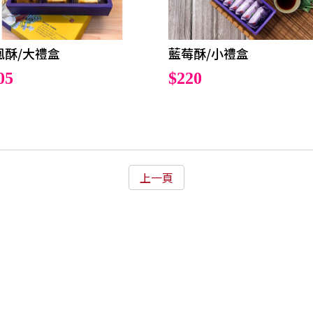
凰酥/大禮盒
藍莓酥/小禮盒
05
$220
上一頁