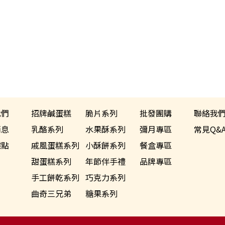
我們
招牌鹹蛋糕
脆片系列
批發團購
聯絡我
消息
乳酪系列
水果酥系列
彌月專區
常見Q&
據點
戚風蛋糕系列
小酥餅系列
餐盒專區
甜蛋糕系列
年節伴手禮
品牌專區
手工餅乾系列
巧克力系列
曲奇三兄弟
糖果系列