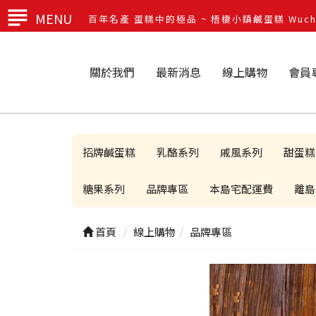
MENU
百年名產 蛋糕中的極品 ~ 梧棲小鎮鹹蛋糕 Wuchi T
關於我們
最新消息
線上購物
會員
招牌鹹蛋糕
乳酪系列
戚風系列
甜蛋糕
糖果系列
品牌專區
本島宅配運費
離島
首頁
線上購物
品牌專區