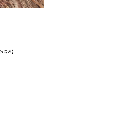
個保冷劑】